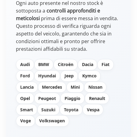
Ogni auto presente nel nostro stock è
sottoposta a
controlli approfonditi e
meticolosi
prima di essere messa in vendita.
Questo processo di verifica riguarda ogni
aspetto del veicolo, garantendo che sia in
condizioni ottimali e pronto per offrire
prestazioni affidabili su strada.
Audi
BMW
Citroën
Dacia
Fiat
Ford
Hyundai
Jeep
Kymco
Lancia
Mercedes
Mini
Nissan
Opel
Peugeot
Piaggio
Renault
Smart
Suzuki
Toyota
Vespa
Voge
Volkswagen