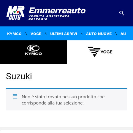
Emmerreauto
VENDITA ASSISTENZA
NOLEGGIO
KYMCO
VOGE
ULTIMI ARRIVI
AUTO NUOVE
AUTO 
Suzuki
Non è stato trovato nessun prodotto che
corrisponde alla tua selezione.