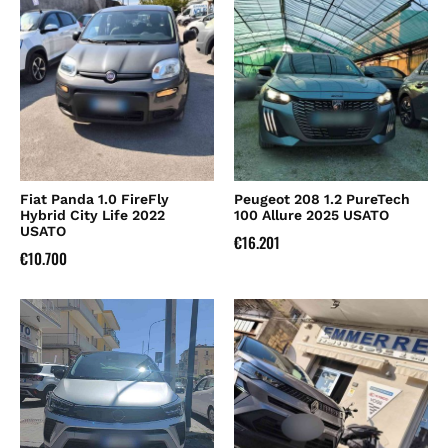
Fiat Panda 1.0 FireFly
Peugeot 208 1.2 PureTech
Hybrid City Life 2022
100 Allure 2025 USATO
USATO
€
16.201
€
10.700