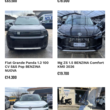
€
65.500
€
78.000
Fiat Grande Panda 1.2 100
Mg ZS 1.5 BENZINA Comfort
CV S&S Pop BENZINA
KM0 2026
NUOVA
€
19.700
€
14.300