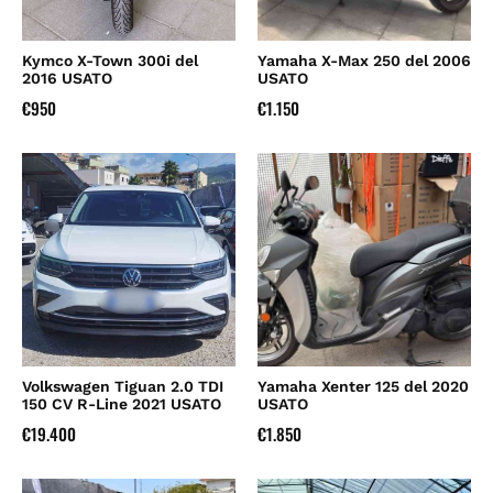
Kymco X-Town 300i del
Yamaha X-Max 250 del 2006
2016 USATO
USATO
€
950
€
1.150
Volkswagen Tiguan 2.0 TDI
Yamaha Xenter 125 del 2020
150 CV R-Line 2021 USATO
USATO
€
19.400
€
1.850