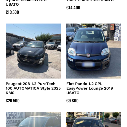
USATO
€
14.400
€
13.500
Peugeot 208 1.2 PureTech
Fiat Panda 1.2 GPL
100 AUTOMATICA Style 2025
EasyPower Lounge 2019
KM0
USATO
€
20.500
€
9.800