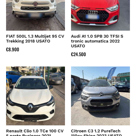
FIAT 500L 1.3 Multijet 95 CV
Audi A1 1.0 SPB 30 TFSI S
Trekking 2018 USATO
tronic automatica 2022
USATO
€
8.900
€
24.500
Renault Clio 1.0 TCe 100 CV
Citroen C3 1.2 PureTech
5 porte Business 2021
110cv Shine 2023 USATO