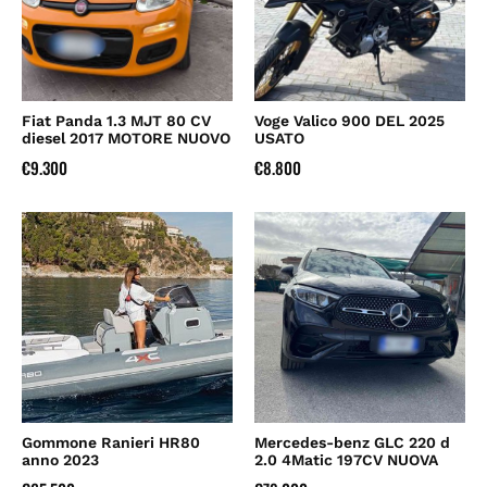
Fiat Panda 1.3 MJT 80 CV
Voge Valico 900 DEL 2025
diesel 2017 MOTORE NUOVO
USATO
€
9.300
€
8.800
Gommone Ranieri HR80
Mercedes-benz GLC 220 d
anno 2023
2.0 4Matic 197CV NUOVA