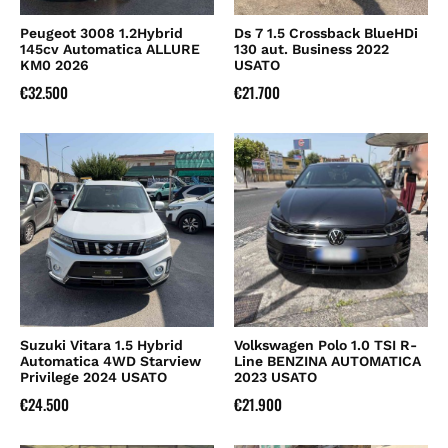
Peugeot 3008 1.2Hybrid
Ds 7 1.5 Crossback BlueHDi
145cv Automatica ALLURE
130 aut. Business 2022
KM0 2026
USATO
€
32.500
€
21.700
Suzuki Vitara 1.5 Hybrid
Volkswagen Polo 1.0 TSI R-
Automatica 4WD Starview
Line BENZINA AUTOMATICA
Privilege 2024 USATO
2023 USATO
€
24.500
€
21.900