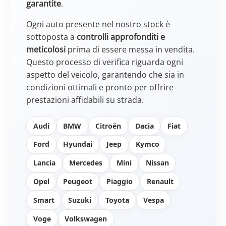
garantite
.
Ogni auto presente nel nostro stock è
sottoposta a
controlli approfonditi e
meticolosi
prima di essere messa in vendita.
Questo processo di verifica riguarda ogni
aspetto del veicolo, garantendo che sia in
condizioni ottimali e pronto per offrire
prestazioni affidabili su strada.
Audi
BMW
Citroën
Dacia
Fiat
Ford
Hyundai
Jeep
Kymco
Lancia
Mercedes
Mini
Nissan
Opel
Peugeot
Piaggio
Renault
Smart
Suzuki
Toyota
Vespa
Voge
Volkswagen