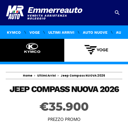
Emmerreauto
VENDITA ASSISTENZA
NOLEGGIO
KYMCO
VOGE
ULTIMI ARRIVI
AUTO NUOVE
AUTO 
Home
Ultimi Arrivi
Jeep Compass NUOVA 2026
JEEP COMPASS NUOVA 2026
€
35.900
PREZZO PROMO