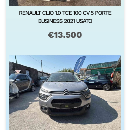
2023 USATO
€
14.400
ULTIMI ARRIVI
SUZUKI SWIFT 1.2
VOGE VALICO 900
DUALJET HYBRID
DEL 2025 USATO
90CV TOP NUOVA
€
8.800
€
17.600