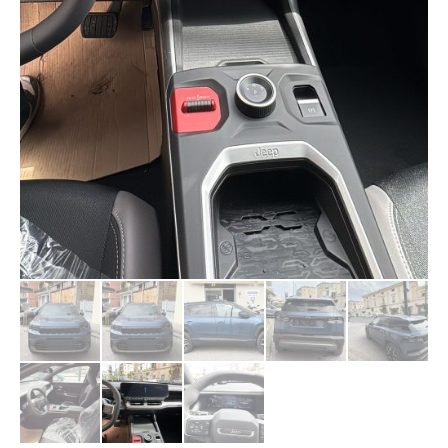
Promozione disponibile per veicoli in stock
grazie al contributo del concessionario.
IPT non inclusa nel Prezzo ed eventuali optional
a pagamento.
Disponibile in vari allestimenti e colori
ATTENZIONE
: Le immagini presentate sono a
titolo puramente illustrativo e possono
contenere accessori a pagamento. L'annuncio
pubblicato è comprensivo degli accessori
specificati nella descrizione.
VALUTIAMO IL VOSTRO USATO
Annuncio a scopo illustrativo , per altre
informazioni sui dettagli,il prezzo chiavi in mano