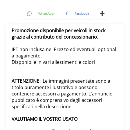
e la disponibilità telefonaci o vieni a trovarci
Per maggiori informazioni non esitate a
contattarci.
Scopri le altre offerte sul nostro sito ufficiale.
OFFRIAMO FINANZIAMENTI CON ANTICIPO
ZERO
*salvo approvazione finanziaria*.
Verificate sempre i prezzi sul nostro sito ufficiale
poichè potrebbero avere delle variazioni in
ribasso.
I dati degli annunci potrebbero contenere errori
o potrebbero risultare non completi per
verificare la correttezza delle informazioni vi
invitiamo a contattarci.
Non si vanta alcun diritto per I loghi e i marchi
identificativi delle varie case automobilistiche e
dei motoveicoli presenti negli annunci .Sono di
proprietà dei legittimi proprietari ; sono inseriti