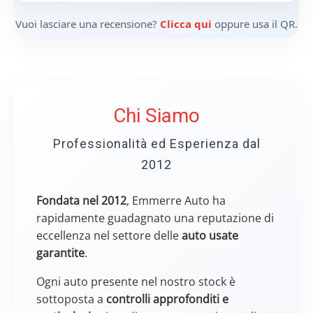
aspetto del veicolo, garantendo che sia in
condizioni ottimali e pronto per offrire
prestazioni affidabili su strada.
Audi
BMW
Citroën
Dacia
Fiat
Ford
Hyundai
Jeep
Kymco
Lancia
Mercedes
Mini
Nissan
Opel
Peugeot
Piaggio
Renault
Smart
Suzuki
Toyota
Vespa
Voge
Volkswagen