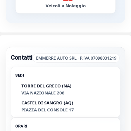
9:00 - 13.00 / 15.00 - 19:30
Sabato:
9:00 - 13.00
Domenica:
CHIUSO
INFO & PREVENTIVI
+39 081 847 3635
+39 391 33 78 301
emmerreauto [@] gmail.com
info [@] emmerreauto.com