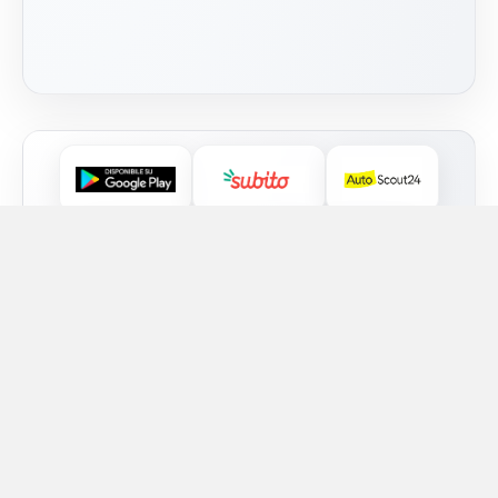
INFORMAZIONE Le foto presenti sono state in larga parte
prese da Internet e quindi valutate di pubblico dominio.
Se i soggetti o gli autori avessero qualcosa in contrario
alla pubblicazione, lo possono segnalare e provvederemo
prontamente alla rimozione delle immagini utilizzate.
FIAT, Peugeot e Citroën sono marchi di proprietà di
Stellantis N.V.
EMMERREAUTO SRL @2012-
CHI SIAMO
2025