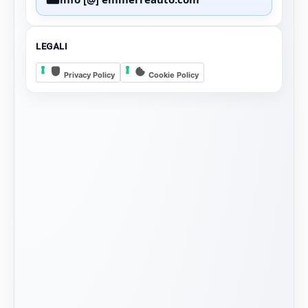
Scooter & Moto
Non si vanta alcun diritto per I loghi e i marchi
identificativi delle varie case automobilistiche e dei
motoveicoli presenti negli annunci .Sono di proprietà dei
legittimi proprietari.Sono inseriti solo a scopo informativo
e identificativo. Dati, descrizioni e illustrazioni hanno
valore indicativo.Alcuni contenuti sono sotto Licenza
Creative Commons eccetto dove specificato
diversamente.