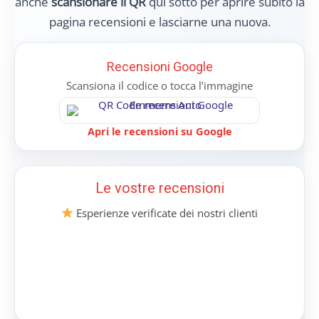
Chi Siamo
Professionalità ed Esperienza dal
2012
Fondata nel 2012
, Emmerre Auto ha
rapidamente guadagnato una reputazione di
eccellenza nel settore delle
auto usate
garantite
.
Ogni auto presente nel nostro stock è
sottoposta a
controlli approfonditi e
meticolosi
prima di essere messa in vendita.
Questo processo di verifica riguarda ogni