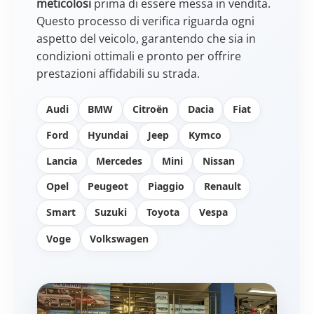
Perché sceglierci
+15.000
Clienti Serviti
+200
Veicoli in Pronta Consegna
+25
Veicoli a Noleggio