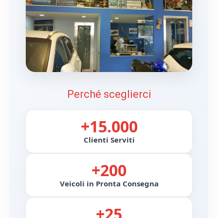
Contatti
EMMERRE AUTO SRL · P.IVA 07098031219
SEDI
TORRE DEL GRECO (NA)
VIA NAZIONALE 208
CASTEL DI SANGRO (AQ)
PIAZZA DEL CONSOLE 17
ORARI
Lunedì - venerdì: