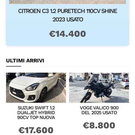
HONDA SH 150 DEL
VOLKSWAGEN T-
2014 USATO
CROSS 1.0 TSI 95CV
EDITION PLUS
NUOVO
€
1.100
€
22.900
Dicono di noi
Leggi le esperienze dei nostri clienti su
Google
. Puoi
anche
scansionare il QR
qui sotto per aprire subito la
pagina recensioni e lasciarne una nuova.