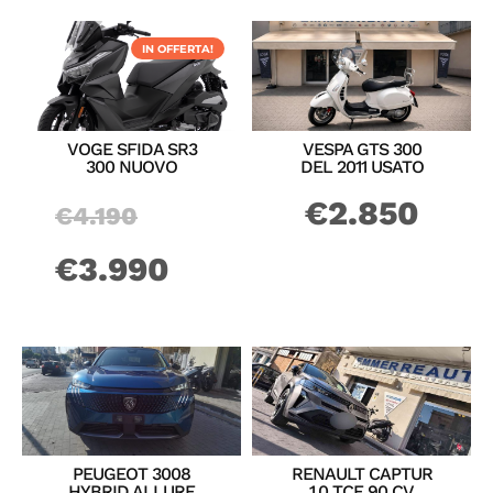
IN OFFERTA!
VOGE SFIDA SR3
VESPA GTS 300
300 NUOVO
DEL 2011 USATO
Il
€
2.850
€
4.190
prezzo
Il
€
3.990
originale
prezzo
era:
attuale
€4.190.
è:
PEUGEOT 3008
RENAULT CAPTUR
€3.990.
HYBRID ALLURE
1.0 TCE 90 CV