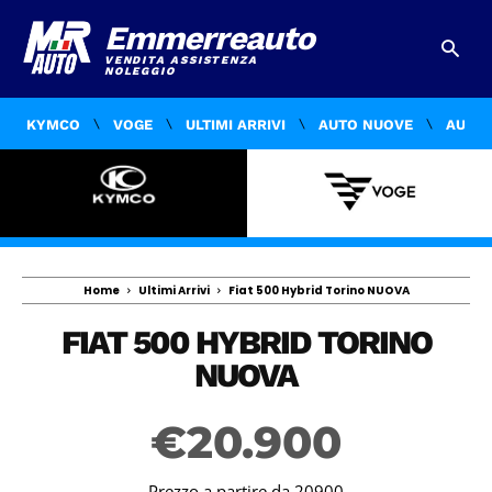
Emmerreauto
VENDITA ASSISTENZA
NOLEGGIO
KYMCO
VOGE
ULTIMI ARRIVI
AUTO NUOVE
AUTO 
Home
Ultimi Arrivi
Fiat 500 Hybrid Torino NUOVA
FIAT 500 HYBRID TORINO
NUOVA
€
20.900
Prezzo a partire da 20900