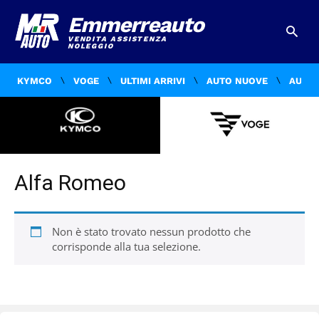
Emmerreauto
VENDITA ASSISTENZA
NOLEGGIO
KYMCO
VOGE
ULTIMI ARRIVI
AUTO NUOVE
AUTO 
Alfa Romeo
Non è stato trovato nessun prodotto che
corrisponde alla tua selezione.