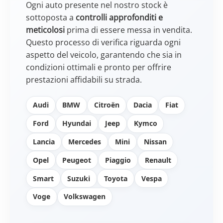
Ogni auto presente nel nostro stock è
sottoposta a
controlli approfonditi e
meticolosi
prima di essere messa in vendita.
Questo processo di verifica riguarda ogni
aspetto del veicolo, garantendo che sia in
condizioni ottimali e pronto per offrire
prestazioni affidabili su strada.
Audi
BMW
Citroën
Dacia
Fiat
Ford
Hyundai
Jeep
Kymco
Lancia
Mercedes
Mini
Nissan
Opel
Peugeot
Piaggio
Renault
Smart
Suzuki
Toyota
Vespa
Voge
Volkswagen