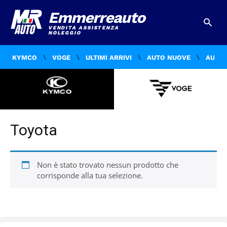
Emmerreauto
VENDITA ASSISTENZA
NOLEGGIO
KYMCO
VOGE
ULTIMI ARRIVI
AUTO NUOVE
AUTO 
Toyota
Non è stato trovato nessun prodotto che
corrisponde alla tua selezione.