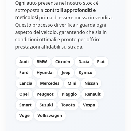
Ogni auto presente nel nostro stock è
sottoposta a
controlli approfonditi e
meticolosi
prima di essere messa in vendita.
Questo processo di verifica riguarda ogni
aspetto del veicolo, garantendo che sia in
condizioni ottimali e pronto per offrire
prestazioni affidabili su strada.
Audi
BMW
Citroën
Dacia
Fiat
Ford
Hyundai
Jeep
Kymco
Lancia
Mercedes
Mini
Nissan
Opel
Peugeot
Piaggio
Renault
Smart
Suzuki
Toyota
Vespa
Voge
Volkswagen