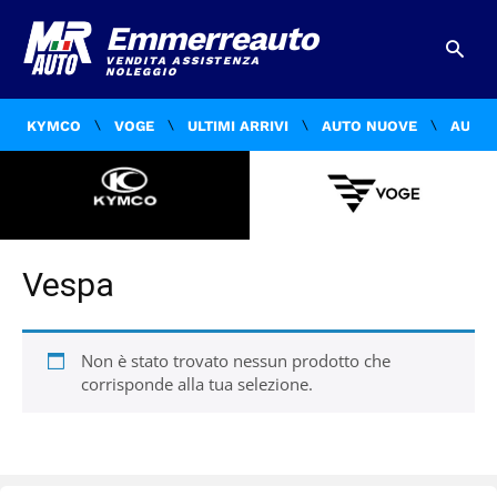
Emmerreauto
VENDITA ASSISTENZA
NOLEGGIO
KYMCO
VOGE
ULTIMI ARRIVI
AUTO NUOVE
AUTO 
Vespa
Non è stato trovato nessun prodotto che
corrisponde alla tua selezione.