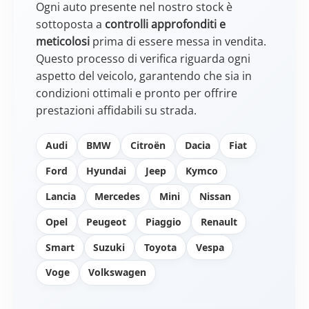
Ogni auto presente nel nostro stock è
sottoposta a
controlli approfonditi e
meticolosi
prima di essere messa in vendita.
Questo processo di verifica riguarda ogni
aspetto del veicolo, garantendo che sia in
condizioni ottimali e pronto per offrire
prestazioni affidabili su strada.
Audi
BMW
Citroën
Dacia
Fiat
Ford
Hyundai
Jeep
Kymco
Lancia
Mercedes
Mini
Nissan
Opel
Peugeot
Piaggio
Renault
Smart
Suzuki
Toyota
Vespa
Voge
Volkswagen