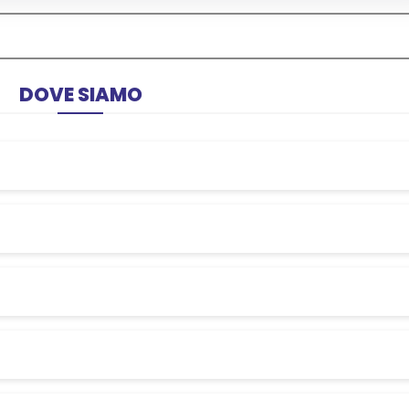
Info
DOVE SIAMO
rno uscita Torre del Greco , poi indcazione Via Nazionale 2
rno uscita Torre del Greco , poi indcazione Via Nazionale 2
rno uscita Torre del Greco , poi indcazione Via Nazionale 2
rno uscita Torre del Greco , poi indcazione Via Nazionale 2