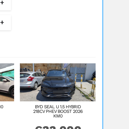
08
08
M0
BYD SEAL U 1.5 HYBRID
218CV PHEV BOOST 2026
KM0