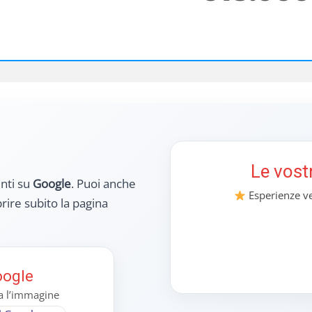
Le vost
enti su
Google
. Puoi anche
Esperienze ver
rire subito la pagina
oogle
ca l’immagine