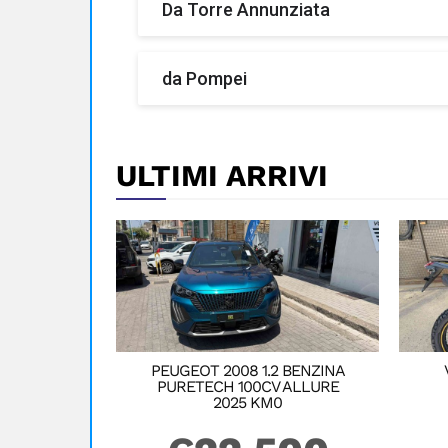
Da Torre Annunziata
Autostrada A3 direzione Napoli o Sale
da Pompei
Autostrada A3 direzione Napoli o Sale
ULTIMI ARRIVI
PEUGEOT 2008 1.2 BENZINA
PURETECH 100CV ALLURE
2025 KM0