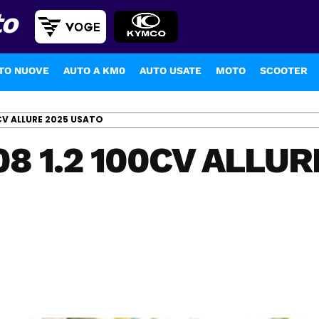
to
TO NUOVE
AUTO A KM0
AUTO USATE
MOTO
SCOOTER
CV ALLURE 2025 USATO
8 1.2 100CV ALLUR