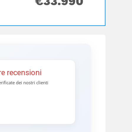
€
33.990
re recensioni
ificate dei nostri clienti