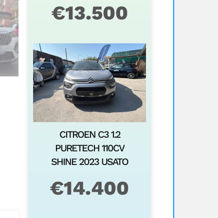
€
13.500
CITROEN C3 1.2
PURETECH 110CV
SHINE 2023 USATO
€
14.400