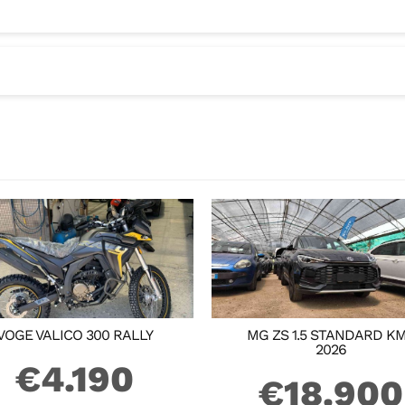
rno uscita Torre del Greco , poi indcazione Via Nazionale 2
rno uscita Torre del Greco , poi indcazione Via Nazionale 2
VOGE VALICO 300 RALLY
MG ZS 1.5 STANDARD K
2026
€
4.190
€
18.900