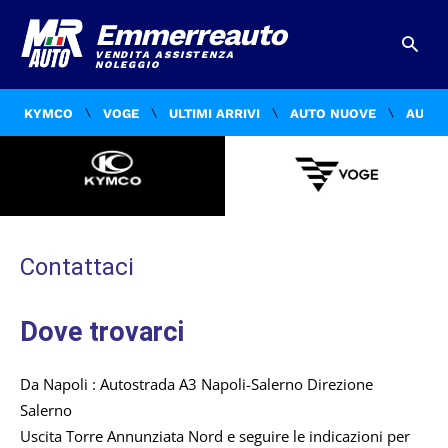
Emmerreauto
VENDITA ASSISTENZA
NOLEGGIO
KYMCO
VOGE
ULTIMI ARRIVI
AUTO NUOVE
AUTO 
Contattaci
Dove trovarci
Da Napoli : Autostrada A3 Napoli-Salerno Direzione
Salerno
Uscita Torre Annunziata Nord e seguire le indicazioni per