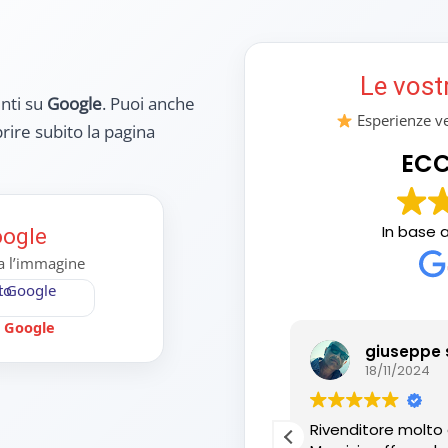
Le vost
enti su
Google
. Puoi anche
Esperienze ver
rire subito la pagina
ECC
In base 
oogle
ca l’immagine
u Google
ncenzo Oliviero
giuseppe 
01/2025
18/11/2024
ia. Il top
Rivenditore molto 