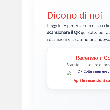
Dicono di noi
Leggi le esperienze dei nostri cli
scansionare il QR
qui sotto per ap
recensioni e lasciarne una nuova.
Recensioni G
Scansiona il codice o toc
Apri le recensioni s
Mariagrazia Borriello
Vi
23/03/2025
11/
o acquistato poco tempo fa un veicolo
Una garanz