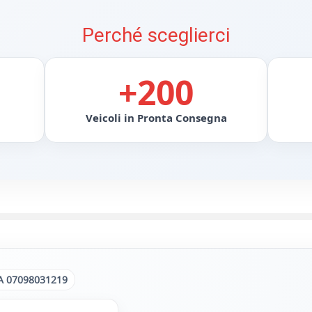
Perché sceglierci
+200
Veicoli in Pronta Consegna
A 07098031219