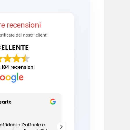
re recensioni
ificate dei nostri clienti
ELLENTE
a
184 recensioni
sarto
aniello Vitiello
14/05/2024
affidabile. Raffaele e
Il top