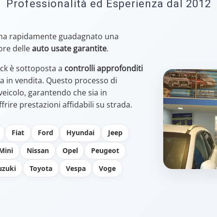
Professionalità ed Esperienza dal 2012
ha rapidamente guadagnato una
ore delle
auto usate garantite
.
ock è sottoposta a
controlli approfonditi
 in vendita. Questo processo di
 veicolo, garantendo che sia in
frire prestazioni affidabili su strada.
Fiat
Ford
Hyundai
Jeep
Mini
Nissan
Opel
Peugeot
uzuki
Toyota
Vespa
Voge