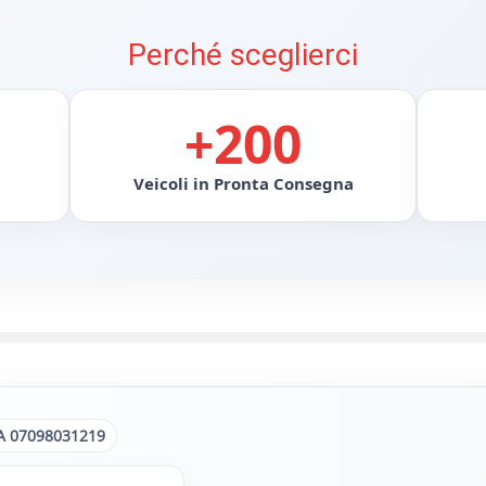
Perché sceglierci
+200
Veicoli in Pronta Consegna
A 07098031219