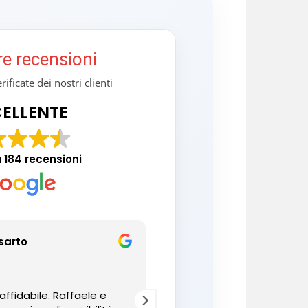
re recensioni
ificate dei nostri clienti
ELLENTE
a
184 recensioni
sarto
aniello Vitiello
14/05/2024
affidabile. Raffaele e
Il top