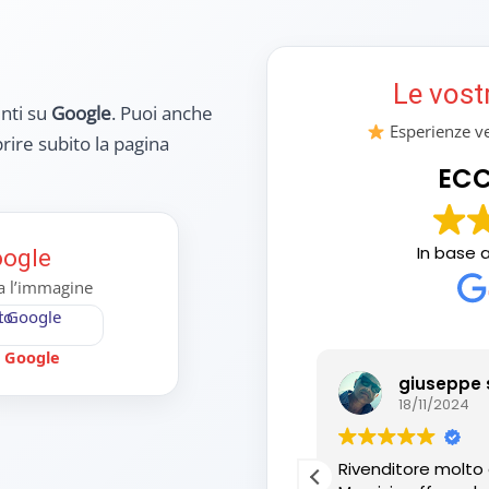
Le vost
enti su
Google
. Puoi anche
Esperienze ver
rire subito la pagina
ECC
In base 
oogle
ca l’immagine
u Google
ncenzo Oliviero
giuseppe 
01/2025
18/11/2024
ia. Il top
Rivenditore molto 