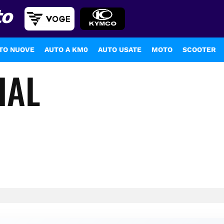
to
TO NUOVE
AUTO A KM0
AUTO USATE
MOTO
SCOOTER
IAL