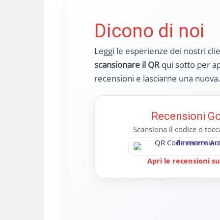
Dicono di noi
Leggi le esperienze dei nostri cli
scansionare il QR
qui sotto per ap
recensioni e lasciarne una nuova.
Recensioni G
Scansiona il codice o toc
Apri le recensioni s
Mariagrazia Borriello
Vi
23/03/2025
11/
o acquistato poco tempo fa un veicolo
Una garanz