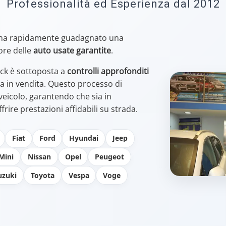
Professionalità ed Esperienza dal 2012
ha rapidamente guadagnato una
ore delle
auto usate garantite
.
ock è sottoposta a
controlli approfonditi
 in vendita. Questo processo di
 veicolo, garantendo che sia in
frire prestazioni affidabili su strada.
Fiat
Ford
Hyundai
Jeep
Mini
Nissan
Opel
Peugeot
uzuki
Toyota
Vespa
Voge