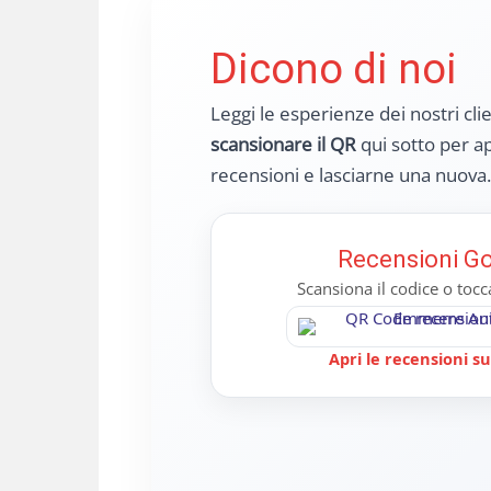
Dicono di noi
Leggi le esperienze dei nostri cli
scansionare il QR
qui sotto per ap
recensioni e lasciarne una nuova.
Recensioni G
Scansiona il codice o toc
Apri le recensioni s
Mariagrazia Borriello
Vi
23/03/2025
11/
o acquistato poco tempo fa un veicolo
Una garanz