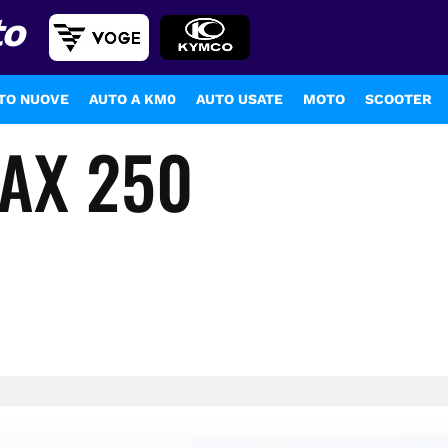
to
TO NUOVE
AUTO A KM0
AUTO USATE
MOTO
SCOOTER
AX 250