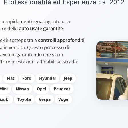
Professionalità ed Esperienza dal 2012
ha rapidamente guadagnato una
ore delle
auto usate garantite
.
ock è sottoposta a
controlli approfonditi
 in vendita. Questo processo di
 veicolo, garantendo che sia in
frire prestazioni affidabili su strada.
Fiat
Ford
Hyundai
Jeep
Mini
Nissan
Opel
Peugeot
uzuki
Toyota
Vespa
Voge