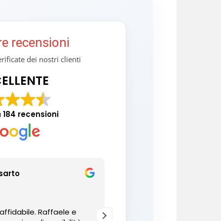
re recensioni
ificate dei nostri clienti
ELLENTE
a
184 recensioni
sarto
aniello Vitiello
14/05/2024
affidabile. Raffaele e
Il top