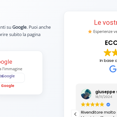
Le vost
enti su
Google
. Puoi anche
Esperienze ver
rire subito la pagina
ECC
In base 
oogle
ca l’immagine
u Google
ncenzo Oliviero
giuseppe 
01/2025
18/11/2024
ia. Il top
Rivenditore molto 