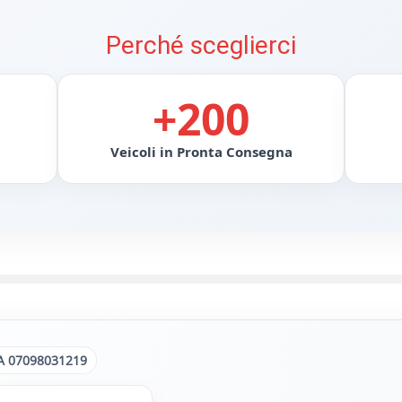
Perché sceglierci
+200
Veicoli in Pronta Consegna
A 07098031219