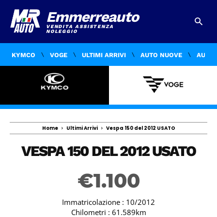
Emmerreauto
VENDITA ASSISTENZA
NOLEGGIO
KYMCO
VOGE
ULTIMI ARRIVI
AUTO NUOVE
AUTO 
Home
Ultimi Arrivi
Vespa 150 del 2012 USATO
VESPA 150 DEL 2012 USATO
€
1.100
Immatricolazione : 10/2012
Chilometri : 61.589km