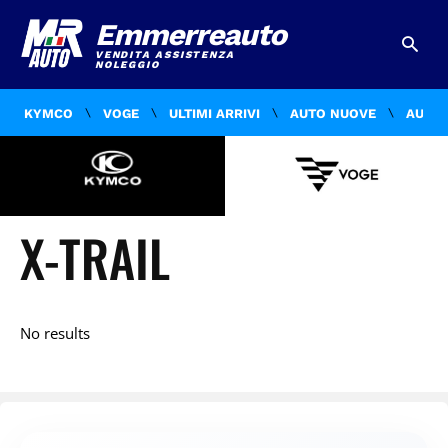
Emmerreauto
VENDITA ASSISTENZA
NOLEGGIO
KYMCO
VOGE
ULTIMI ARRIVI
AUTO NUOVE
AUTO 
X-TRAIL